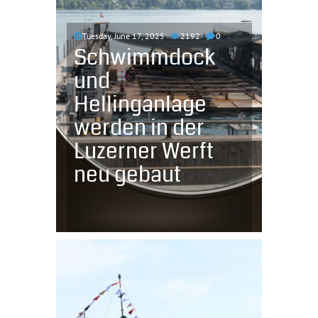
Tuesday, June 17, 2025
2192
0
Schwimmdock
und
Hellinganlage
werden in der
Luzerner Werft
neu gebaut