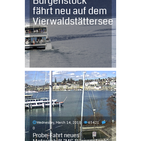
Bürgenstock
fährt neu auf dem
Vierwaldstättersee
Wednesday, March 14, 2018
65421
0
Probe-Fahrt neues