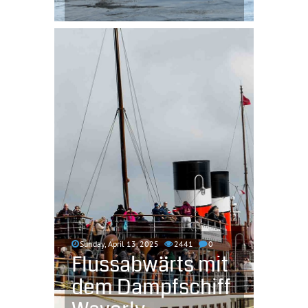
Sunday, April 13, 2025
2441
0
Flussabwärts mit
dem Dampfschiff