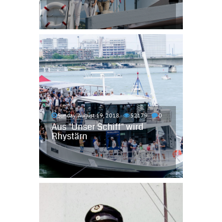
Sunday, August 19, 2018
52179
0
Aus "Unser Schiff" wird
Rhystärn