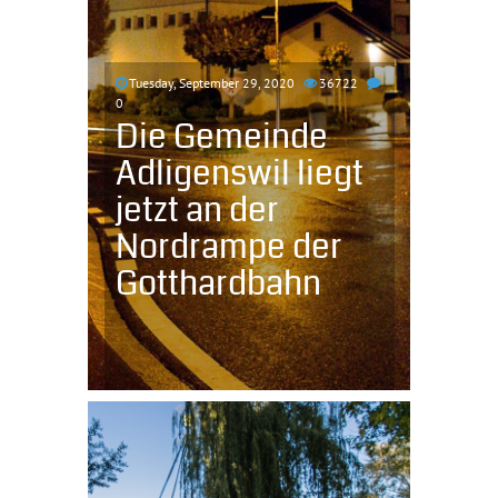
Tuesday, September 29, 2020
36722
0
Die Gemeinde
Adligenswil liegt
jetzt an der
Nordrampe der
Gotthardbahn