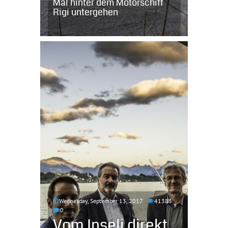
Mal hinter dem Motorschiff
Rigi untergehen
Wednesday, September 13, 2017
41383
0
Vom Inseli direkt