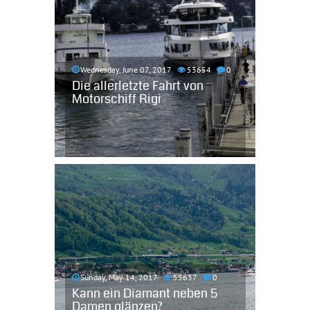
Wednesday, June 07, 2017
53654
0
Die allerletzte Fahrt von
Motorschiff Rigi
Sunday, May 14, 2017
55637
0
Kann ein Diamant neben 5
Damen glänzen?