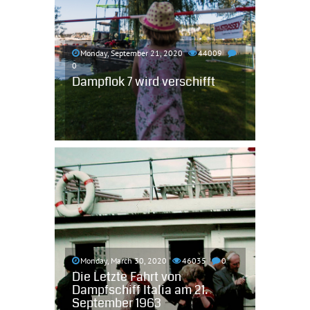
Monday, September 21, 2020
44009
0
Dampflok 7 wird verschifft
Monday, March 30, 2020
46035
0
Die Letzte Fahrt von
Dampfschiff Italia am 21.
September 1963