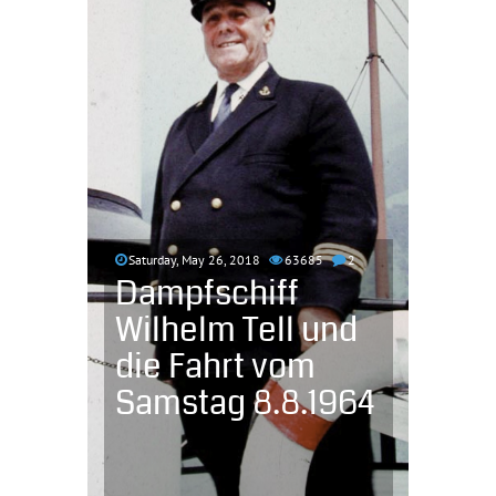
Saturday, May 26, 2018
63685
2
Dampfschiff
Wilhelm Tell und
die Fahrt vom
Samstag 8.8.1964