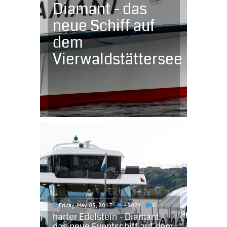
Diamant - das
neue Schiff auf
dem
Vierwaldstättersee
Friday, May 05, 2017
45021
0
harter Edelstein - Diamant -
das neue Eventschiff auf dem