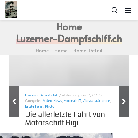
Home
Luzerner-Dampfschiff.ch
Home
Home
Home-Detail
Luzerner Dampfschiff
/ Wednesday, June 7, 2017 /
Categories:
Video
,
News
,
Motorschiff
,
Vierwalstättersee
,
Letzte Fahrt
,
Photo
Die allerletzte Fahrt von
Motorschiff Rigi